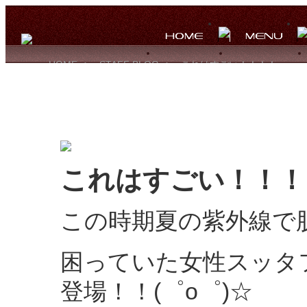
HOME
>
STAFF BLOG
>
これはすごい！！！！
これはすごい！！
この時期夏の紫外線で
困っていた女性スッタ
登場！！(゜o゜)☆